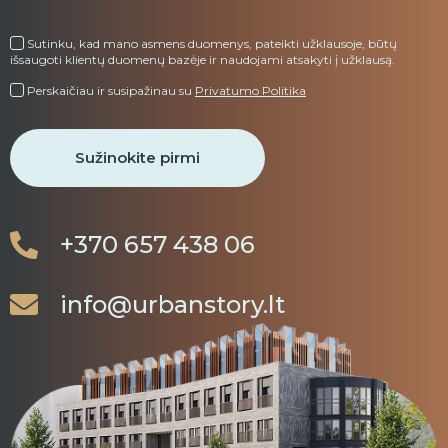
Sutinku, kad mano asmens duomenys, pateikti užklausoje, būtų
išsaugoti klientų duomenų bazėje ir naudojami atsakyti į užklausą.
Perskaičiau ir susipažinau su
Privatumo Politika
+370 657 438 06
info@urbanstory.lt