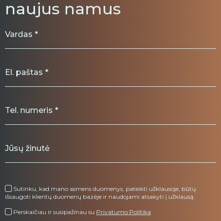
naujus namus
Sutinku, kad mano asmens duomenys, pateikti užklausoje, būtų
išsaugoti klientų duomenų bazėje ir naudojami atsakyti į užklausą.
Perskaičiau ir susipažinau su
Privatumo Politika