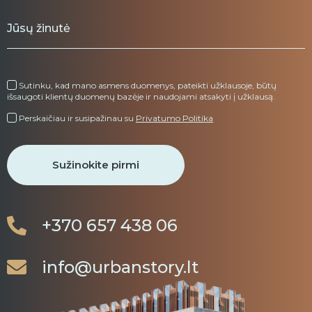
Sutinku, kad mano asmens duomenys, pateikti užklausoje, būtų
išsaugoti klientų duomenų bazėje ir naudojami atsakyti į užklausą.
Perskaičiau ir susipažinau su
Privatumo Politika
+370 657 438 06
info@urbanstory.lt