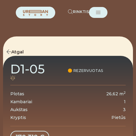
RINKTIS
Atgal
D1-05
REZERVUOTAS
2
Plotas
26,62 m
Kambariai
1
Aukštas
3
Kryptis
Pietūs