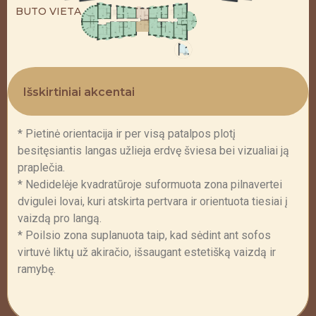
BUTO VIETA
Išskirtiniai akcentai
* Pietinė orientacija ir per visą patalpos plotį
besitęsiantis langas užlieja erdvę šviesa bei vizualiai ją
praplečia.
* Nedidelėje kvadratūroje suformuota zona pilnavertei
dvigulei lovai, kuri atskirta pertvara ir orientuota tiesiai į
vaizdą pro langą.
* Poilsio zona suplanuota taip, kad sėdint ant sofos
virtuvė liktų už akiračio, išsaugant estetišką vaizdą ir
ramybę.