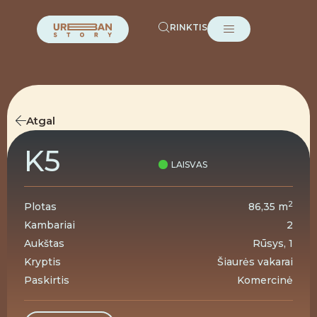
RINKTIS
Atgal
K5
LAISVAS
2
Plotas
86,35 m
Kambariai
2
Aukštas
Rūsys, 1
Kryptis
Šiaurės vakarai
Paskirtis
Komercinė