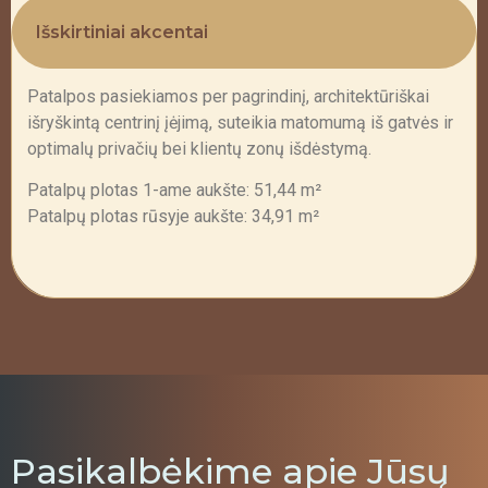
Išskirtiniai akcentai
Patalpos pasiekiamos per pagrindinį, architektūriškai
išryškintą centrinį įėjimą, suteikia matomumą iš gatvės ir
optimalų privačių bei klientų zonų išdėstymą.
Patalpų plotas 1-ame aukšte: 51,44 m²
Patalpų plotas rūsyje aukšte: 34,91 m²
Pasikalbėkime apie Jūsų