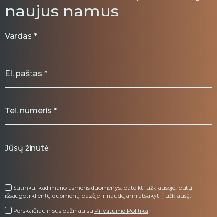
naujus namus
Sutinku, kad mano asmens duomenys, pateikti užklausoje, būtų
išsaugoti klientų duomenų bazėje ir naudojami atsakyti į užklausą.
Perskaičiau ir susipažinau su
Privatumo Politika