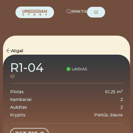
RINKTIS
Atgal
R1-04
LAISVAS
2
Plotas
61,25 m
Kambariai
2
Aukštas
2
Kryptis
Pietūs, šiaurė