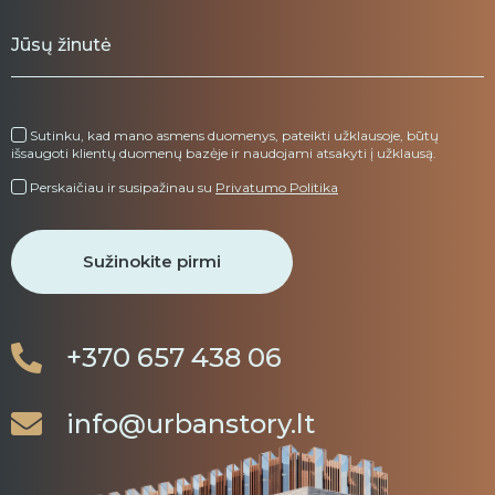
Sutinku, kad mano asmens duomenys, pateikti užklausoje, būtų
išsaugoti klientų duomenų bazėje ir naudojami atsakyti į užklausą.
Perskaičiau ir susipažinau su
Privatumo Politika
+370 657 438 06
info@urbanstory.lt