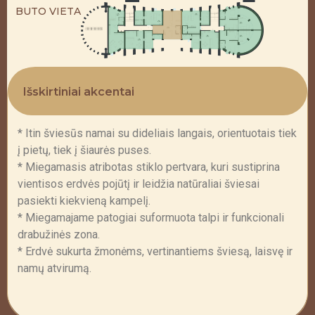
BUTO VIETA
Išskirtiniai akcentai
* Itin šviesūs namai su dideliais langais, orientuotais tiek
į pietų, tiek į šiaurės puses.
* Miegamasis atribotas stiklo pertvara, kuri sustiprina
vientisos erdvės pojūtį ir leidžia natūraliai šviesai
pasiekti kiekvieną kampelį.
* Miegamajame patogiai suformuota talpi ir funkcionali
drabužinės zona.
* Erdvė sukurta žmonėms, vertinantiems šviesą, laisvę ir
namų atvirumą.