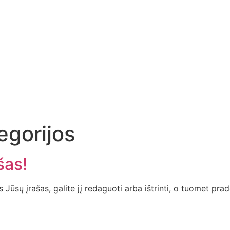
egorijos
šas!
ūsų įrašas, galite jį redaguoti arba ištrinti, o tuomet pradė