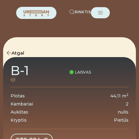
RINKTIS
Atgal
B-1
LAISVAS
2
Plotas
44,11 m
Kambariai
2
Aukštas
nulis
Kryptis
Pietūs