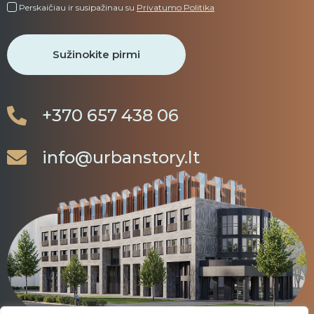
Perskaičiau ir susipažinau su
Privatumo Politika
+370 657 438 06
info@urbanstory.lt