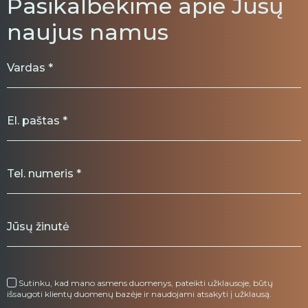
Pasikalbėkime apie Jūsų
naujus namus
Sutinku, kad mano asmens duomenys, pateikti užklausoje, būtų
išsaugoti klientų duomenų bazėje ir naudojami atsakyti į užklausą.