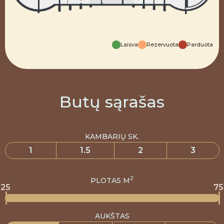
Laisva
Rezervuota
Parduota
Butų sąrašas
KAMBARIŲ SK.
1
1.5
2
3
2
PLOTAS M
25
75
AUKŠTAS