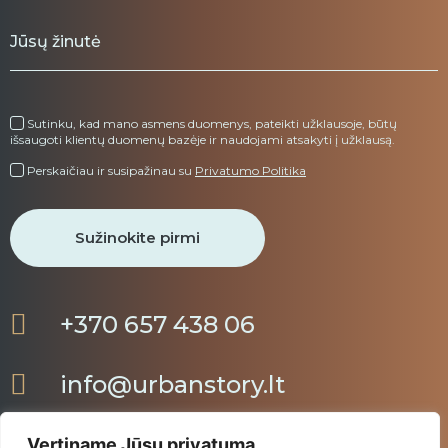
Sutinku, kad mano asmens duomenys, pateikti užklausoje, būtų
išsaugoti klientų duomenų bazėje ir naudojami atsakyti į užklausą.
Perskaičiau ir susipažinau su
Privatumo Politika
+370 657 438 06
info@urbanstory.lt
Vertiname Jūsų privatumą