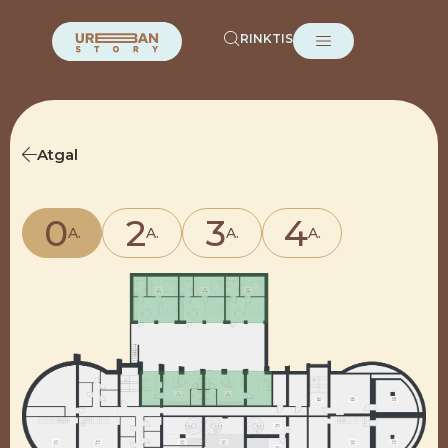
RINKTIS
Atgal
0
2
3
4
A.
A.
A.
A.